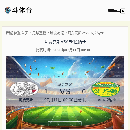
页
当前位置:
首页
足球直播
球会友谊
阿贾克斯VSAEK拉纳卡
直播
阿贾克斯VSAEK拉纳卡
直播
比赛时间：2026年07月11日 00:00
录像
新闻
球会友谊
VS
1
0
07月11日 00:00
已结束
阿贾克斯
AEK拉纳卡