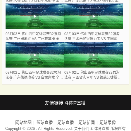
汰赛 大塘控股 VS 茂名市点都得 全场
汰赛 广东凤铝 VS 湛江八部科技 全场
录像
录像
08月03日 佛山西甲足球联赛32强淘
08月03日 佛山西甲足球联赛32强淘
汰赛 广州蜀地红 VS 广州戴拿模 全场
汰赛 三水乐民兴健力宝 VS 中国澳门
录像
澳科精英 全场录像
08月02日 佛山西甲足球联赛32强淘
08月02日 佛山西甲足球联赛32强淘
汰赛 广东葆德澳美 VS 白坭兴龙 全场
汰赛 吉图省实青年 VS 德兢艾捷斯 全
录像
场录像
友情链接
斗体育直播
网站地图
篮球直播
足球直播
足球新闻
足球录像
Copyright © 2026 . All Rights Reserved. 关于我们
斗体育直播
版权所有