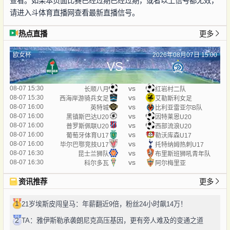
查看。如果本页面比赛已经过期已经过期，或者以上信号都无效，
请进入斗体育直播网查看最新直播信号。
热点直播
更多
欧女杯
2026年08月07日 15:00
VS
vs
08-07 15:30
长顺八月
红岩村二队
vs
08-07 15:30
西海岸游骑兵女足
艾勒斯利女足
vs
08-07 16:00
英特城
比利亚雷亚尔B队
vs
08-07 16:00
黑镇斯巴达U20
因特莱恩U20
vs
08-07 16:00
普罗斯佩联U20
西部流浪U20
vs
08-07 16:00
葡萄牙体育U17
勒沃库森U17
vs
08-07 16:00
毕尔巴鄂竞技U17
托特纳姆热刺U17
vs
08-07 16:30
昆士兰狮队
布里斯班狮吼青年队
vs
08-07 16:30
科尔多瓦
阿尔梅里亚
资讯推荐
更多
1
21岁埃斯皮闯皇马：年薪翻近9倍，粉丝24小时飙14万！
2
TA：雅伊斯勒承袭朗尼克高压基因，更有旁人难及的变通之道