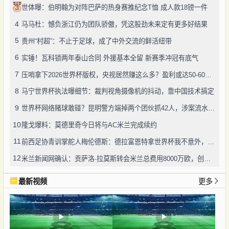
3
世体曝：伯明翰为对阵巴萨的热身赛推纪念T恤 成人款18镑一件
4
马马杜：憾负浙江仍为团队骄傲，凭这股劲未来定有更多好结果
5
贵州“村超”：不止于足球，成了中外交流的鲜活纽带
6
实锤！瓦科锁两年泰山合同 外援基本全留 新赛季冲冠有底气
7
压哨拿下2026世界杯版权，央视居然赚这么多？盈利或达50-60亿！
8
马宁世界杯执法曝细节：裁判视角摄像机的抖动，靠中国技术搞定
9
世界杯网络赌球敢碰？昆明警方端掉两个团伙抓42人，涉案流水超三千万
10
隆戈爆料：莫德里奇今日将与AC米兰完成续约
11
前西足协青训掌舵人梅伦德斯：德拉富恩特拿世界杯我不意外，他的上限没人说得清
12
米兰新闻网确认：贡萨洛·拉莫斯转会米兰总费用8000万欧，创队史转会纪录
最新视频
更多