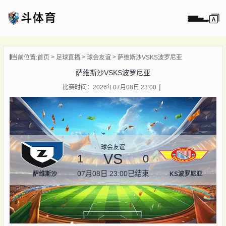
页
当前位置:
首页
足球直播
球会友谊
萨维斯沙VSKS波罗尼亚
直播
萨维斯沙VSKS波罗尼亚
直播
比赛时间：2026年07月08日 23:00
录像
新闻
球会友谊
VS
1
0
07月08日 23:00
已结束
萨维斯沙
KS波罗尼亚