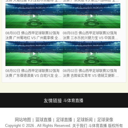
汰赛 大塘控股 VS 茂名市点都得 全场
汰赛 广东凤铝 VS 湛江八部科技 全场
录像
录像
08月03日 佛山西甲足球联赛32强淘
08月03日 佛山西甲足球联赛32强淘
汰赛 广州蜀地红 VS 广州戴拿模 全场
汰赛 三水乐民兴健力宝 VS 中国澳门
录像
澳科精英 全场录像
08月02日 佛山西甲足球联赛32强淘
08月02日 佛山西甲足球联赛32强淘
汰赛 广东葆德澳美 VS 白坭兴龙 全场
汰赛 吉图省实青年 VS 德兢艾捷斯 全
录像
场录像
友情链接
斗体育直播
网站地图
篮球直播
足球直播
足球新闻
足球录像
Copyright © 2026 . All Rights Reserved. 关于我们
斗体育直播
版权所有