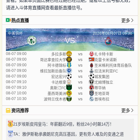
查看。如果本页面比赛已经过期已经过期，或者以上信号都无效，
请进入斗体育直播网查看最新直播信号。
热点直播
更多
中美俱杯
2026年08月07日 09:00
VS
vs
08-07 09:00
多拉多斯
扎卡特卡斯
vs
08-07 09:00
哥达拿查拉大学
克雷卡米诺斯
vs
08-07 09:00
阿卡德锦标
圣米格利托体育后备队
vs
08-07 09:00
维拉加斯后备队
拉法米利亚FC
vs
08-07 09:00
宏达宏兴
城发集团
vs
08-07 09:10
卡达根拿
尤姆博独立
vs
08-07 09:10
奥斯汀FC
蒂华纳
vs
08-07 10:00
墨西哥美洲
圣地亚哥
vs
08-07 10:30
波特兰伐木者
普埃布拉
资讯推荐
更多
1
21岁埃斯皮闯皇马：年薪翻近9倍，粉丝24小时飙14万！
2
TA：雅伊斯勒承袭朗尼克高压基因，更有旁人难及的变通之道