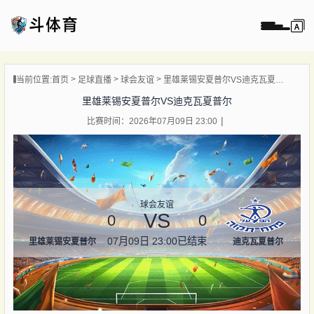
页
当前位置:
首页
足球直播
球会友谊
里雄莱锡安夏普尔VS迪克瓦夏普尔
直播
里雄莱锡安夏普尔VS迪克瓦夏普尔
直播
比赛时间：2026年07月09日 23:00
录像
新闻
球会友谊
VS
0
0
07月09日 23:00
已结束
里雄莱锡安夏普尔
迪克瓦夏普尔