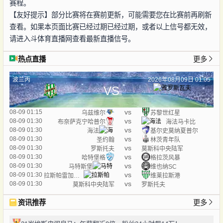
赛程。
【友好提示】部分比赛将在赛前更新，可能需要您在比赛前再刷新
查看。如果本页面比赛已经过期已经过期，或者以上信号都无效，
请进入斗体育直播网查看最新直播信号。
热点直播
更多
波兰丙
2026年08月09日 01:05
VS
vs
08-09 01:15
乌兹维尔
苏黎世红星
vs
08-09 01:30
布奈萨克宁哈普尔
海法马卡比
vs
08-09 01:30
海法
基尔史莫纳夏普尔
vs
08-09 01:30
圣约翰
林茨青年队
vs
08-09 01:30
罗斯托夫
莫斯科中央陆军
vs
08-09 01:30
哈特堡格
格拉茨风暴
vs
08-09 01:30
马特斯堡
维也纳SC
vs
08-09 01:30
拉斯帕雷加斯体育
维莱拉斯港
vs
08-09 01:30
莫斯科中央陆军
罗斯托夫
资讯推荐
更多