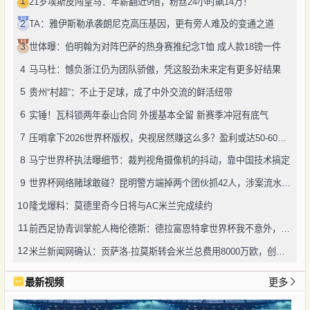
1
21岁埃斯皮闯皇马：年薪翻近9倍，粉丝24小时飙14万！
2
TA：雅伊斯勒承袭朗尼克高压基因，更有旁人难及的变通之道
3
世体曝：伯明翰为对阵巴萨的热身赛推纪念T恤 成人款18镑一件
4
马马杜：憾负浙江仍为团队骄傲，凭这股劲未来定有更多好结果
5
贵州“村超”：不止于足球，成了中外交流的鲜活纽带
6
实锤！瓦科锁两年泰山合同 外援基本全留 新赛季冲冠有底气
7
压哨拿下2026世界杯版权，央视居然赚这么多？盈利或达50-60亿！
8
马宁世界杯执法曝细节：裁判视角摄像机的抖动，靠中国技术搞定
9
世界杯网络赌球敢碰？昆明警方端掉两个团伙抓42人，涉案流水超三千万
10
隆戈爆料：莫德里奇今日将与AC米兰完成续约
11
前西足协青训掌舵人梅伦德斯：德拉富恩特拿世界杯我不意外，他的上限没人说得清
12
米兰新闻网确认：贡萨洛·拉莫斯转会米兰总费用8000万欧，创队史转会纪录
最新视频
更多