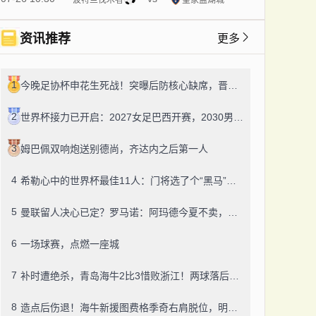
资讯推荐
更多
1
今晚足协杯申花生死战！突曝后防核心缺席，晋级8强这下悬了？
2
世界杯接力已开启：2027女足巴西开赛，2030男足三国联办庆百年
3
姆巴佩双响炮送别德尚，齐达内之后第一人
4
希勒心中的世界杯最佳11人：门将选了个“黑马”，西班牙防线全包了
5
曼联留人决心已定？罗马诺：阿玛德今夏不卖，红魔对他信心十足
6
一场球赛，点燃一座城
7
补时遭绝杀，青岛海牛2比3惜败浙江！两球落后追平，新援首秀却重伤离场——保级路，太难了
8
造点后伤退！海牛新援图费格季奇右肩脱位，明天手术，至少缺阵五周