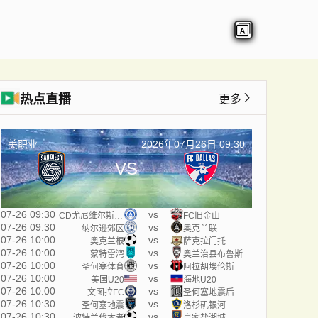
热点直播
更多
美职业
2026年07月26日 09:30
VS
07-26 09:30
vs
CD尤尼维尔斯塔里奥
FC旧金山
07-26 09:30
vs
纳尔逊郊区
奥克兰联
07-26 10:00
vs
奥克兰根
萨克拉门托
07-26 10:00
vs
蒙特雷湾
奥兰治县布鲁斯
07-26 10:00
vs
圣何塞体育
阿拉胡埃伦斯
07-26 10:00
vs
美国U20
海地U20
07-26 10:00
vs
文图拉FC
圣何塞地震后备队
07-26 10:30
vs
圣何塞地震
洛杉矶银河
07-26 10:30
vs
波特兰伐木者
皇家盐湖城