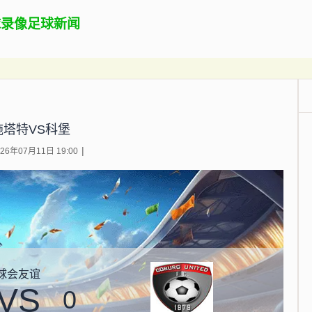
球录像
足球新闻
施塔特VS科堡
6年07月11日 19:00
球会友谊
VS
0