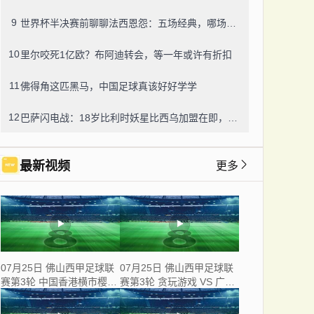
9
世界杯半决赛前聊聊法西恩怨：五场经典，哪场最让你心跳？
10
里尔咬死1亿欧？布阿迪转会，等一年或许有折扣
11
佛得角这匹黑马，中国足球真该好好学学
12
巴萨闪电战：18岁比利时妖星比西乌加盟在即，德科双线出击补强锋线
最新视频
更多
07月25日 佛山西甲足球联
07月25日 佛山西甲足球联
赛第3轮 中国香港横市樱花
赛第3轮 贪玩游戏 VS 广州
VS 吉图省实青年 全场录像
戴拿模 全场录像