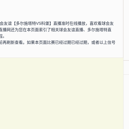
0分，球会友谊【多尔施塔特VS科堡】直播准时在线播放，喜欢看球会友
直播网还为您在本页面索引了相关球会友谊直播、多尔施塔特直
程。
前再刷新查看。如果本页面比赛已经过期已经过期，或者以上信号