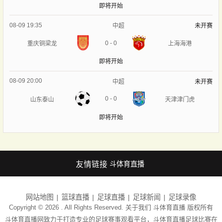
即将开始
08-09 19:35
中超
未开赛
0
-
0
重庆铜梁龙
上海海港
即将开始
08-09 20:00
中超
未开赛
0
-
0
山东泰山
天津津门虎
即将开始
友情链接
斗体育直播
网站地图
篮球直播
足球直播
足球新闻
足球录像
Copyright © 2026 . All Rights Reserved. 关于我们
斗体育直播
版权所有
斗体育直播网致力于打造专业的足球赛事观看平台，斗体育直播足球比赛在