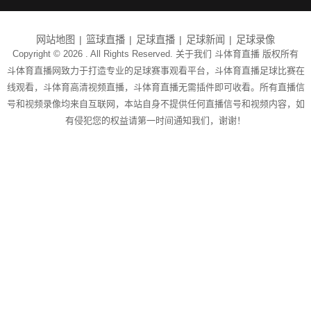
网站地图
篮球直播
足球直播
足球新闻
足球录像
Copyright © 2026 . All Rights Reserved. 关于我们
斗体育直播
版权所有
斗体育直播网致力于打造专业的足球赛事观看平台，斗体育直播足球比赛在
线观看，斗体育高清视频直播，斗体育直播无需插件即可收看。所有直播信
号和视频录像均来自互联网，本站自身不提供任何直播信号和视频内容，如
有侵犯您的权益请第一时间通知我们，谢谢！