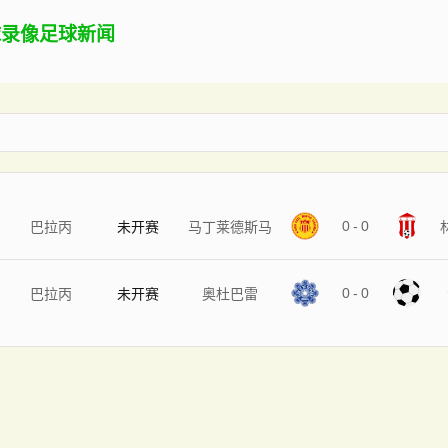
球录像
足球新闻
0
-
0
巴拉丙
未开赛
马丁莱德斯马
0
-
0
巴拉丙
未开赛
奥杜巴雷