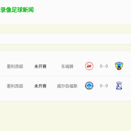
球录像
足球新闻
0
-
0
塞利昂超
未开赛
东端狮
0
-
0
塞利昂超
未开赛
威尔伯福斯